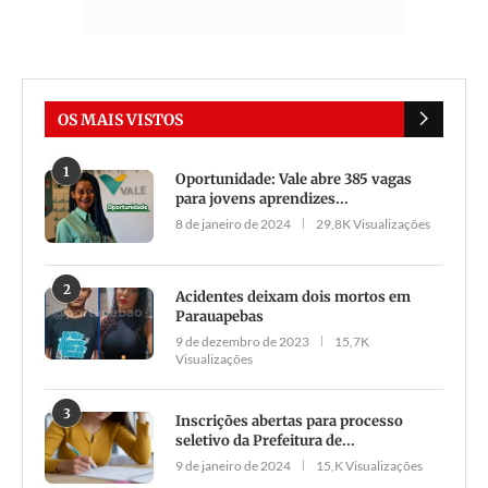
OS MAIS VISTOS
1
Oportunidade: Vale abre 385 vagas
para jovens aprendizes...
8 de janeiro de 2024
29,8K Visualizações
2
Acidentes deixam dois mortos em
Parauapebas
9 de dezembro de 2023
15,7K
Visualizações
3
Inscrições abertas para processo
seletivo da Prefeitura de...
9 de janeiro de 2024
15,K Visualizações