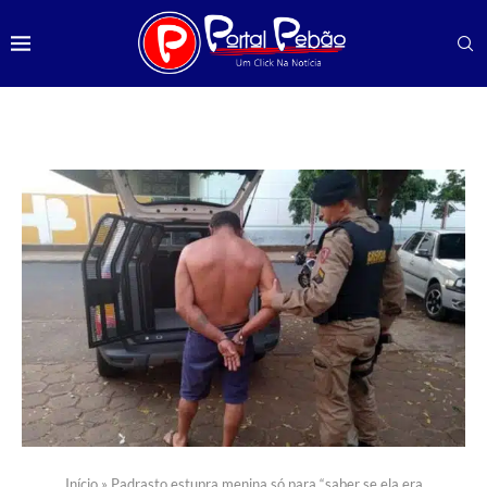
Início
»
Padrasto estupra menina só para “saber se ela era