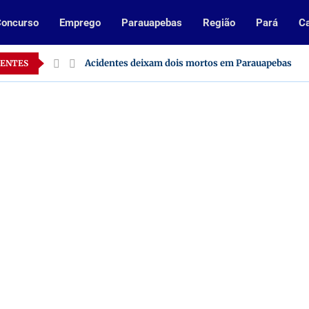
oncurso
Emprego
Parauapebas
Região
Pará
Ca
Pará
Acidentes deixam dois mortos em Parauapebas
CENTES