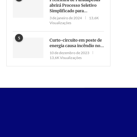
abrirá Processo Seletivo
Simplificado para...
Mais de 300 vagas de emprego
Dono de sítio morre eletroc
3 de janeiro de 2024
13,6K
estão disponíveis, em
em Parauapebas
Visualizações
Parauapebas.
14 de fevereiro de 2021
10 de agosto de 2022
5
Curto-circuito em poste de
energia causa incêndio no...
10 de dezembro de 2023
13,6K Visualizações