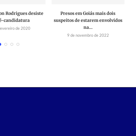
n Rodrigues desiste
Presos em Goiás mais dois
é-candidatura
suspeitos de estarem envolvidos
na...
fevereiro de 2020
9 de novembro de 2022