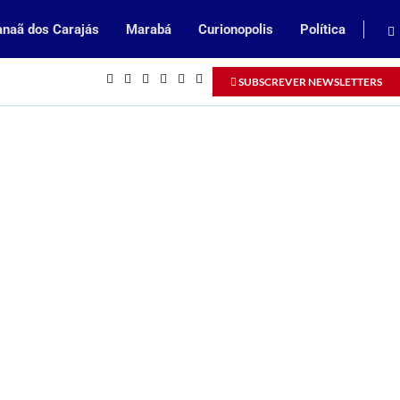
naã dos Carajás
Marabá
Curionopolis
Política
Inscrições abertas para processo seleti
SUBSCREVER NEWSLETTERS