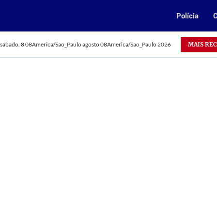
Polícia
C
Oportunidade: Vale abre 385 vagas para jovens aprendizes no 
MAIS RE
sábado, 8 08America/Sao_Paulo agosto 08America/Sao_Paulo 2026