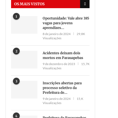
OS MAIS VISTOS
1
Oportunidade: Vale abre 385
vagas para jovens
aprendizes...
8 de janeiro de 2024
29,8K
Visualizações
2
Acidentes deixam dois
mortos em Parauapebas
9 de dezembro de 2023
15,7K
Visualizações
3
Inscrições abertas para
processo seletivo da
Prefeitura de...
9 de janeiro de 2024
15,K
Visualizações
4
Prefeitura de Parauapebas