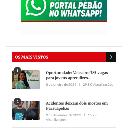
OS MAIS VISTOS
1
Oportunidade: Vale abre 385 vagas
para jovens aprendizes...
8 de janeiro de 2024
29,8K Visualizações
2
Acidentes deixam dois mortos em
Parauapebas
9 de dezembro de 2023
15,7K
Visualizações