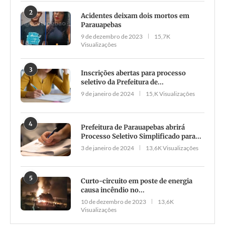
2
Acidentes deixam dois mortos em
Parauapebas
9 de dezembro de 2023
15,7K
Visualizações
3
Inscrições abertas para processo
seletivo da Prefeitura de...
9 de janeiro de 2024
15,K Visualizações
4
Prefeitura de Parauapebas abrirá
Processo Seletivo Simplificado para...
3 de janeiro de 2024
13,6K Visualizações
5
Curto-circuito em poste de energia
causa incêndio no...
10 de dezembro de 2023
13,6K
Visualizações