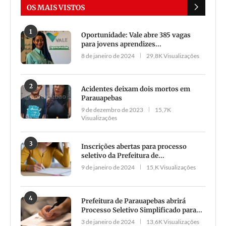
OS MAIS VISTOS
1
Oportunidade: Vale abre 385 vagas
para jovens aprendizes...
8 de janeiro de 2024
29,8K Visualizações
2
Acidentes deixam dois mortos em
Parauapebas
9 de dezembro de 2023
15,7K
Visualizações
3
Inscrições abertas para processo
seletivo da Prefeitura de...
9 de janeiro de 2024
15,K Visualizações
4
Prefeitura de Parauapebas abrirá
Processo Seletivo Simplificado para...
3 de janeiro de 2024
13,6K Visualizações