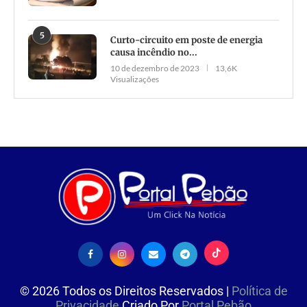
5
Curto-circuito em poste de energia
causa incêndio no...
10 de dezembro de 2023
13,6K
Visualizações
©
2026
Todos os Direitos Reservados |
Política de
Privacidade
Criado Por
Portal Pebão