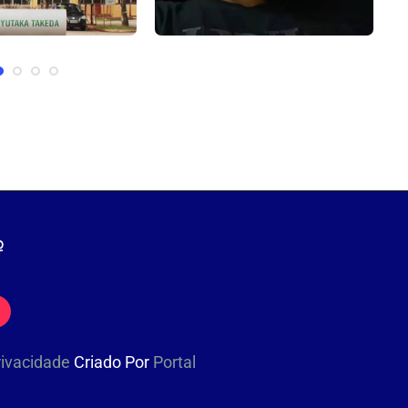
inge Hospital Yutaka
Adolescente baleado ao apontar
P
cientes são retirados
arma falsa para PM morre no...
às...
28 de novembro de 2024
dezembro de 2022
Privacidade
Criado Por
Portal