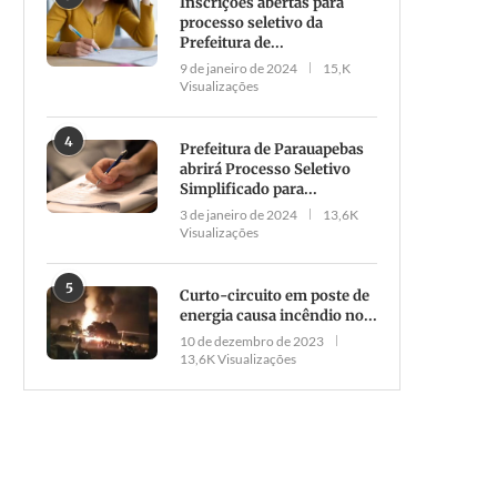
Inscrições abertas para
processo seletivo da
Prefeitura de...
9 de janeiro de 2024
15,K
Visualizações
4
Prefeitura de Parauapebas
abrirá Processo Seletivo
Simplificado para...
3 de janeiro de 2024
13,6K
Visualizações
5
Curto-circuito em poste de
energia causa incêndio no...
10 de dezembro de 2023
13,6K Visualizações