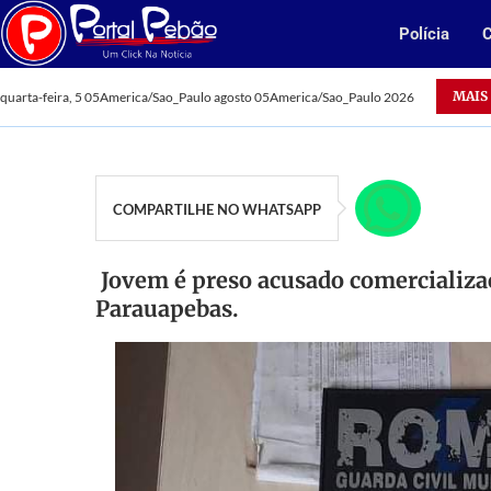
Polícia
C
Oportunidade: Vale abre 385 vagas para jovens aprendizes n
MAIS
quarta-feira, 5 05America/Sao_Paulo agosto 05America/Sao_Paulo 2026
COMPARTILHE NO WHATSAPP
Jovem é preso acusado comercializa
Parauapebas.