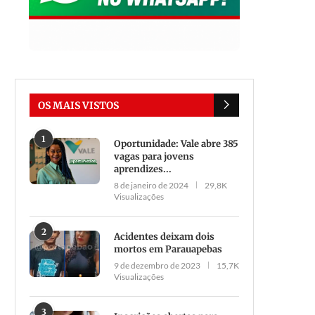
OS MAIS VISTOS
1
Oportunidade: Vale abre 385
vagas para jovens
aprendizes...
8 de janeiro de 2024
29,8K
Visualizações
2
Acidentes deixam dois
mortos em Parauapebas
9 de dezembro de 2023
15,7K
Visualizações
3