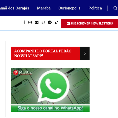
naã dos Carajás
Marabá
Curionopolis
Política
Inscrições abertas para processo sel
SUBSCREVER NEWSLETTERS
ACOMPANHE O PORTAL PEBÃO
NO WHATSAPP!