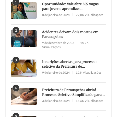
1
Oportunidade: Vale abre 385 vagas
para jovens aprendizes...
8 de janeiro de 2024
29,8K Visualizações
2
Acidentes deixam dois mortos em
Parauapebas
9 de dezembro de 2023
15,7K
Visualizações
3
Inscrições abertas para processo
seletivo da Prefeitura de...
9 de janeiro de 2024
15,K Visualizações
4
Prefeitura de Parauapebas abrirá
Processo Seletivo Simplificado para...
3 de janeiro de 2024
13,6K Visualizações
5