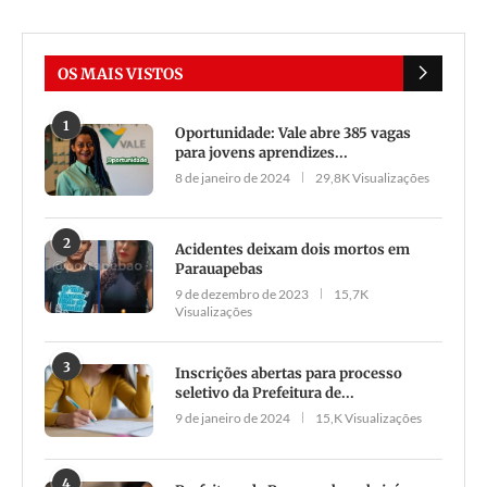
OS MAIS VISTOS
1
Oportunidade: Vale abre 385 vagas
para jovens aprendizes...
8 de janeiro de 2024
29,8K Visualizações
2
Acidentes deixam dois mortos em
Parauapebas
9 de dezembro de 2023
15,7K
Visualizações
3
Inscrições abertas para processo
seletivo da Prefeitura de...
9 de janeiro de 2024
15,K Visualizações
4