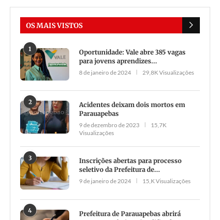
OS MAIS VISTOS
1
Oportunidade: Vale abre 385 vagas
para jovens aprendizes...
8 de janeiro de 2024
29,8K Visualizações
2
Acidentes deixam dois mortos em
Parauapebas
9 de dezembro de 2023
15,7K
Visualizações
3
Inscrições abertas para processo
seletivo da Prefeitura de...
9 de janeiro de 2024
15,K Visualizações
4
Prefeitura de Parauapebas abrirá