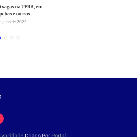
0 vagas na UFRA, em
ebas e outros...
a
e julho de 2024
Privacidade
Criado Por
Portal