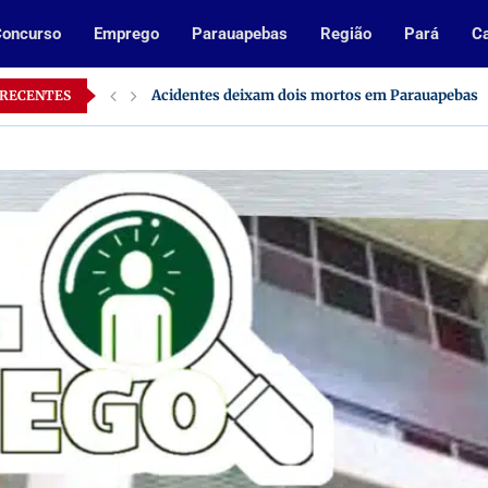
oncurso
Emprego
Parauapebas
Região
Pará
Ca
Inscrições abertas para processo seletivo da Pre
 RECENTES