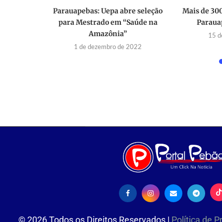
o PSS de
Parauapebas: Uepa abre seleção
Mais de 30
abilidade
para Mestrado em “Saúde na
Parauap
Amazônia”
15 d
2025
1 de dezembro de 2022
©
2026
Todos os Direitos Reservados |
Política de 