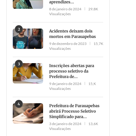
aprendizes...
8 de janeiro de 2024
29,8K
Visualizações
2
Acidentes deixam dois
mortos em Parauapebas
9 de dezembro de 2023
15,7K
Visualizações
3
Inscrições abertas para
processo seletivo da
Prefeitura de...
9 de janeiro de 2024
15,K
Visualizações
4
Prefeitura de Parauapebas
abrirá Processo Seletivo
Simplificado para...
3 de janeiro de 2024
13,6K
Visualizações