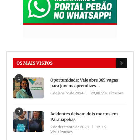
OS MAIS VISTOS
1
Oportunidade: Vale abre 385 vagas
para jovens aprendizes...
8 de janeiro de 2024
29,8K Visualizações
2
Acidentes deixam dois mortos em
Parauapebas
9 de dezembro de 2023
15,7K
Visualizações