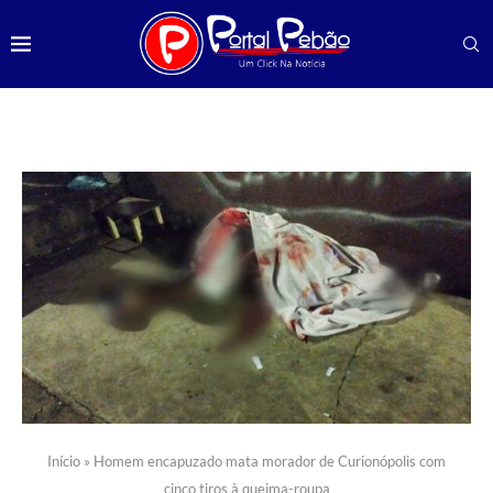
Início
»
Homem encapuzado mata morador de Curionópolis com
cinco tiros à queima-roupa