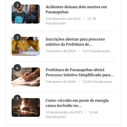
2
Acidentes deixam dois mortos em
Parauapebas
9 de dezembro de 2023
15,7K
Visualizações
3
Inscrições abertas para processo
seletivo da Prefeitura de...
9 de janeiro de 2024
15,K Visualizações
4
Prefeitura de Parauapebas abrirá
Processo Seletivo Simplificado para...
3 de janeiro de 2024
13,6K Visualizações
5
Curto-circuito em poste de energia
causa incêndio no...
10 de dezembro de 2023
13,6K
Visualizações