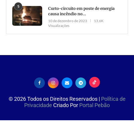
5
Curto-circuito em poste de energia
causa incêndio no...
10 de dezembro de 2023
13,6K
Visualizações
©
2026
Todos os Direitos Reservados |
Política de
Privacidade
Criado Por
Portal Pebão