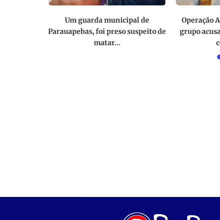
resgatada
Um guarda municipal de
Operação A
rauapebas
Parauapebas, foi preso suspeito de
grupo acusa
matar...
c
2025
5 de junho de 2020
29 de