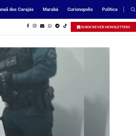
naã dos Carajás
Marabá
Curionopolis
Política
Prefeitura de Parauapebas abrirá Proces
itura de Parauapebas
SUBSCREVER NEWSLETTERS