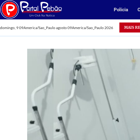
Polícia
C
MAIS R
domingo, 9 09America/Sao_Paulo agosto 09America/Sao_Paulo 2026