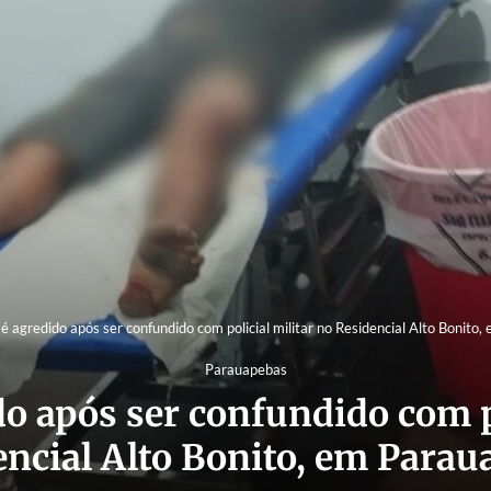
agredido após ser confundido com policial militar no Residencial Alto Bonito
Parauapebas
 após ser confundido com po
encial Alto Bonito, em Parau