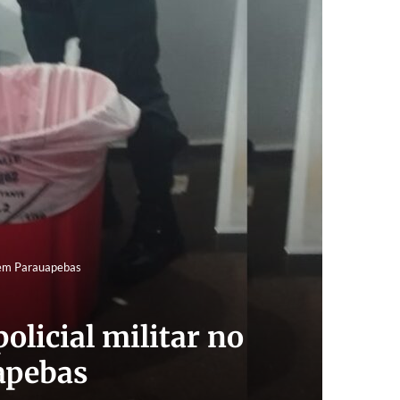
, em Parauapebas
licial militar no
apebas