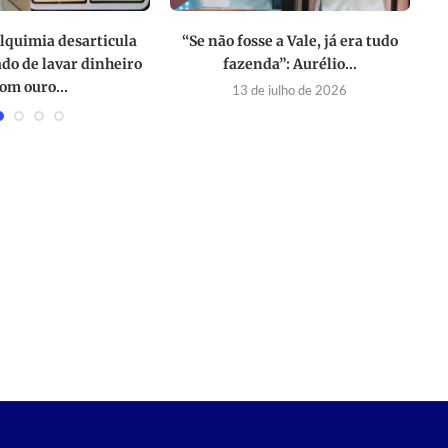
lquimia desarticula
“Se não fosse a Vale, já era tudo
P
do de lavar dinheiro
fazenda”: Aurélio...
om ouro...
13 de julho de 2026
 agosto de 2024