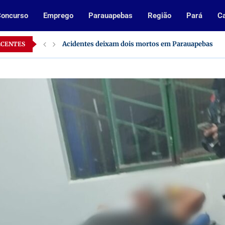
oncurso
Emprego
Parauapebas
Região
Pará
Ca
Acidentes deixam dois mortos em Parauapebas
Inscrições abertas para processo seletivo da Prefe
ECENTES