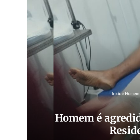
Início
»
Homem é 
Homem é agredido
Resid