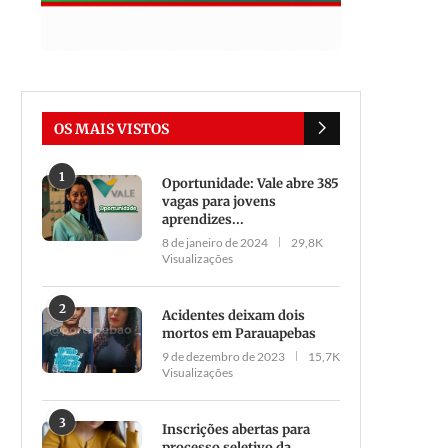
OS MAIS VISTOS
1
Oportunidade: Vale abre 385
vagas para jovens
aprendizes...
8 de janeiro de 2024
29,8K
Visualizações
2
Acidentes deixam dois
mortos em Parauapebas
9 de dezembro de 2023
15,7K
Visualizações
3
Inscrições abertas para
processo seletivo da