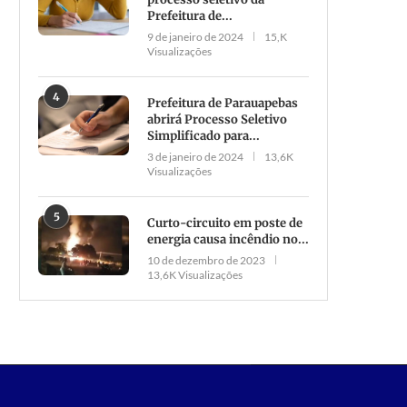
Prefeitura de...
F deflagra a Operação Bad Trip,
Homem se nega a pagar dos
9 de janeiro de 2024
15,K
Visualizações
para desarticular grupo
bebida em bar...
criminoso...
18 de setembro de 2023
4
Prefeitura de Parauapebas
19 de janeiro de 2021
abrirá Processo Seletivo
Simplificado para...
3 de janeiro de 2024
13,6K
Visualizações
5
Curto-circuito em poste de
energia causa incêndio no...
10 de dezembro de 2023
13,6K Visualizações