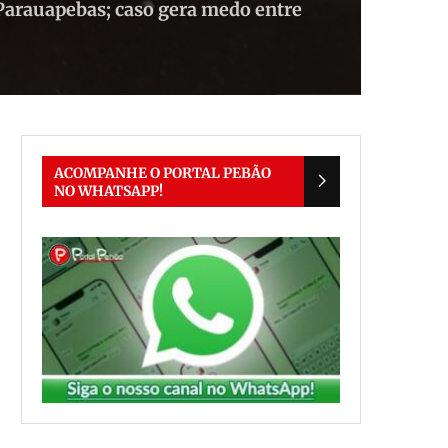
 Parauapebas; caso gera medo entre
ACOMPANHE O PORTAL PEBÃO
NO WHATSAPP!