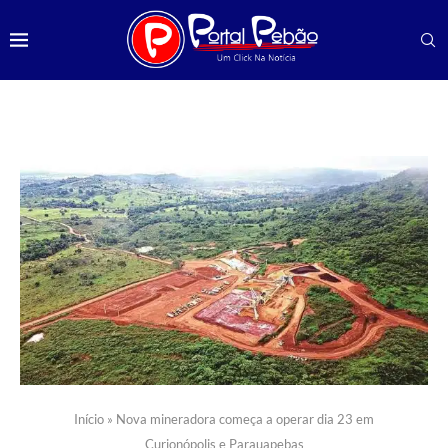
Início
»
Nova mineradora começa a operar dia 23 em
Curionópolis e Parauapebas