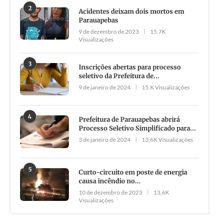
2
Acidentes deixam dois mortos em
Parauapebas
9 de dezembro de 2023
15,7K
Visualizações
3
Inscrições abertas para processo
seletivo da Prefeitura de...
9 de janeiro de 2024
15,K Visualizações
4
Prefeitura de Parauapebas abrirá
Processo Seletivo Simplificado para...
3 de janeiro de 2024
13,6K Visualizações
5
Curto-circuito em poste de energia
causa incêndio no...
10 de dezembro de 2023
13,6K
Visualizações