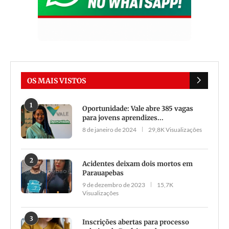
OS MAIS VISTOS
1
Oportunidade: Vale abre 385 vagas
para jovens aprendizes...
8 de janeiro de 2024
29,8K Visualizações
2
Acidentes deixam dois mortos em
Parauapebas
9 de dezembro de 2023
15,7K
Visualizações
3
Inscrições abertas para processo