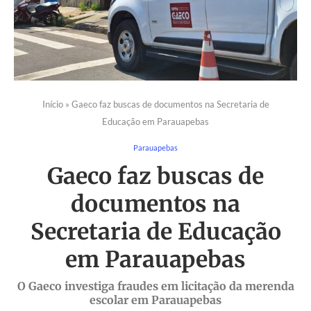
Início
»
Gaeco faz buscas de documentos na Secretaria de
Educação em Parauapebas
Parauapebas
Gaeco faz buscas de
documentos na
Secretaria de Educação
em Parauapebas
O Gaeco investiga fraudes em licitação da merenda
escolar em Parauapebas