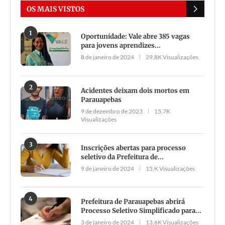
OS MAIS VISTOS
1
Oportunidade: Vale abre 385 vagas
para jovens aprendizes...
8 de janeiro de 2024
29,8K Visualizações
2
Acidentes deixam dois mortos em
Parauapebas
9 de dezembro de 2023
15,7K
Visualizações
3
Inscrições abertas para processo
seletivo da Prefeitura de...
9 de janeiro de 2024
15,K Visualizações
4
Prefeitura de Parauapebas abrirá
Processo Seletivo Simplificado para...
3 de janeiro de 2024
13,6K Visualizações