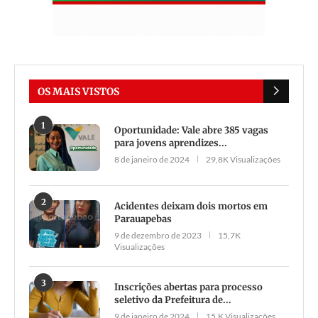
OS MAIS VISTOS
1
Oportunidade: Vale abre 385 vagas
para jovens aprendizes...
8 de janeiro de 2024
29,8K Visualizações
2
Acidentes deixam dois mortos em
Parauapebas
9 de dezembro de 2023
15,7K
Visualizações
3
Inscrições abertas para processo
seletivo da Prefeitura de...
9 de janeiro de 2024
15,K Visualizações