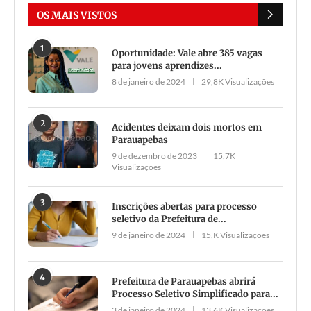
OS MAIS VISTOS
1
Oportunidade: Vale abre 385 vagas
para jovens aprendizes...
8 de janeiro de 2024
29,8K Visualizações
2
Acidentes deixam dois mortos em
Parauapebas
9 de dezembro de 2023
15,7K
Visualizações
3
Inscrições abertas para processo
seletivo da Prefeitura de...
9 de janeiro de 2024
15,K Visualizações
4
Prefeitura de Parauapebas abrirá
Processo Seletivo Simplificado para...
3 de janeiro de 2024
13,6K Visualizações