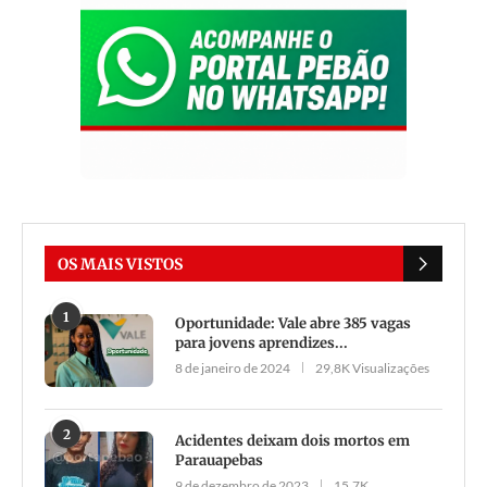
OS MAIS VISTOS
1
Oportunidade: Vale abre 385 vagas
para jovens aprendizes...
8 de janeiro de 2024
29,8K Visualizações
2
Acidentes deixam dois mortos em
Parauapebas
9 de dezembro de 2023
15,7K