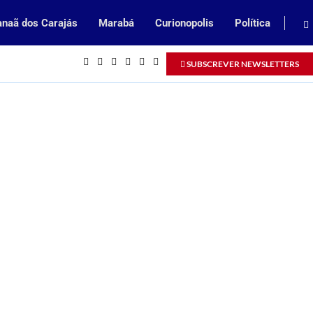
naã dos Carajás
Marabá
Curionopolis
Política
Inscrições abertas para processo se
SUBSCREVER NEWSLETTERS