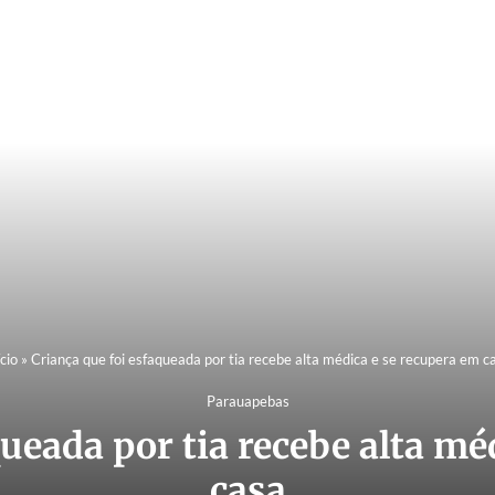
ício
»
Criança que foi esfaqueada por tia recebe alta médica e se recupera em c
Parauapebas
queada por tia recebe alta mé
casa