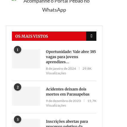
OS MAIS VISTOS
1
Oportunidade: Vale abre 385
vagas para jovens
Luis Veloso deixa Secretaria de
Vereador propõe prioridade
aprendizes...
Saúde de Parauapebas sem
matrícula para estudantes 
8 de janeiro de 2024
29,8K
explicação...
deficiência em...
Visualizações
24 de março de 2026
11 de novembro de 2025
2
Acidentes deixam dois
mortos em Parauapebas
9 de dezembro de 2023
15,7K
Visualizações
3
Inscrições abertas para
processo seletivo da