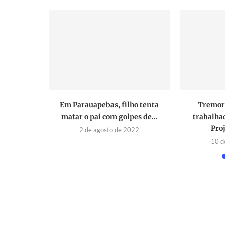
 determina
Em Parauapebas, filho tenta
Tremor 
ra Darci
matar o pai com golpes de...
trabalha
Proj
2 de agosto de 2022
023
10 d