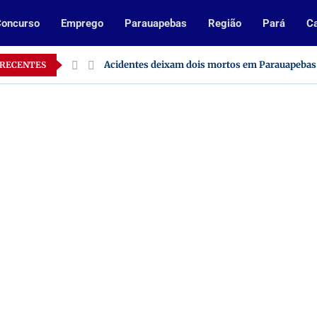
oncurso
Emprego
Parauapebas
Região
Pará
Ca
 no Pará
Acidentes deixam dois mortos em Parauapebas
 RECENTES