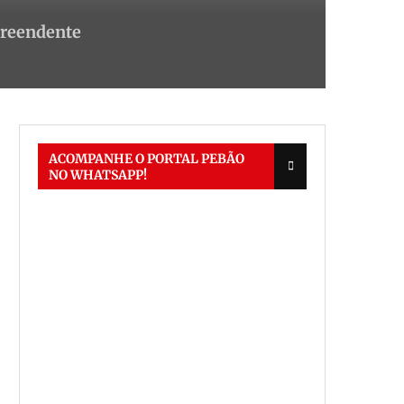
preendente
ACOMPANHE O PORTAL PEBÃO
NO WHATSAPP!