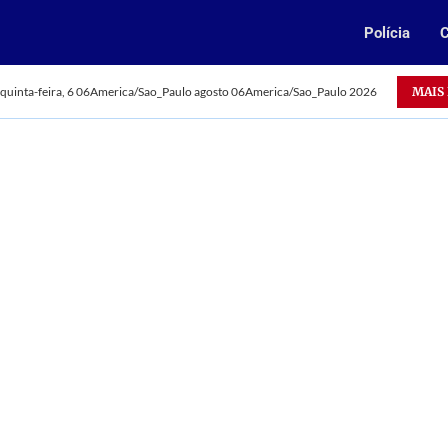
Polícia
C
Oportunidade: Vale abre 385 vagas para jovens aprendizes
MAIS
quinta-feira, 6 06America/Sao_Paulo agosto 06America/Sao_Paulo 2026