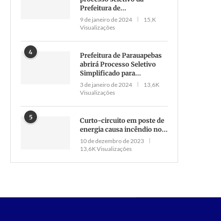
Prefeitura de...
9 de janeiro de 2024
15,K
Visualizações
4
Prefeitura de Parauapebas
abrirá Processo Seletivo
Simplificado para...
3 de janeiro de 2024
13,6K
Visualizações
5
Curto-circuito em poste de
energia causa incêndio no...
10 de dezembro de 2023
13,6K Visualizações