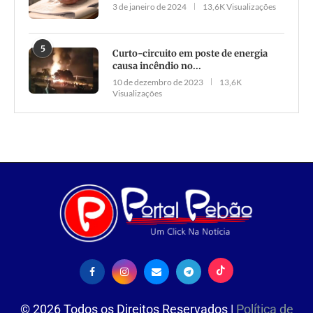
3 de janeiro de 2024
13,6K Visualizações
5
Curto-circuito em poste de energia
causa incêndio no...
10 de dezembro de 2023
13,6K
Visualizações
©
2026
Todos os Direitos Reservados |
Política de