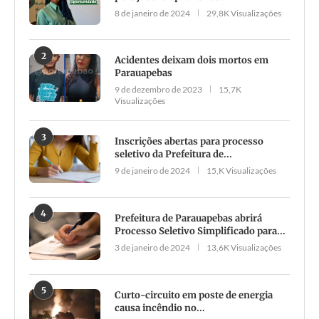
8 de janeiro de 2024
29,8K Visualizações
2
Acidentes deixam dois mortos em
Parauapebas
9 de dezembro de 2023
15,7K
Visualizações
3
Inscrições abertas para processo
seletivo da Prefeitura de...
9 de janeiro de 2024
15,K Visualizações
4
Prefeitura de Parauapebas abrirá
Processo Seletivo Simplificado para...
3 de janeiro de 2024
13,6K Visualizações
5
Curto-circuito em poste de energia
causa incêndio no...