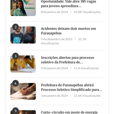
Oportunidade: Vale abre 385 vagas
para jovens aprendizes...
8 de janeiro de 2024
29,8K Visualizações
2
Acidentes deixam dois mortos em
Parauapebas
9 de dezembro de 2023
15,7K
Visualizações
3
Inscrições abertas para processo
seletivo da Prefeitura de...
9 de janeiro de 2024
15,K Visualizações
4
Prefeitura de Parauapebas abrirá
Processo Seletivo Simplificado para...
3 de janeiro de 2024
13,6K Visualizações
5
Curto-circuito em poste de energia