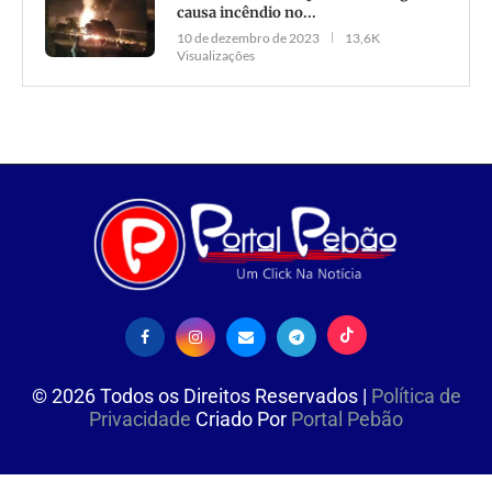
causa incêndio no...
10 de dezembro de 2023
13,6K
Visualizações
©
2026
Todos os Direitos Reservados |
Política de
Privacidade
Criado Por
Portal Pebão