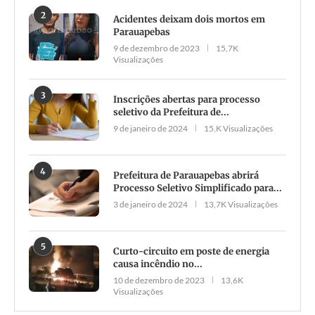
2
Acidentes deixam dois mortos em
Parauapebas
9 de dezembro de 2023
15,7K
Visualizações
3
Inscrições abertas para processo
seletivo da Prefeitura de...
9 de janeiro de 2024
15,K Visualizações
4
Prefeitura de Parauapebas abrirá
Processo Seletivo Simplificado para...
3 de janeiro de 2024
13,7K Visualizações
5
Curto-circuito em poste de energia
causa incêndio no...
10 de dezembro de 2023
13,6K
Visualizações