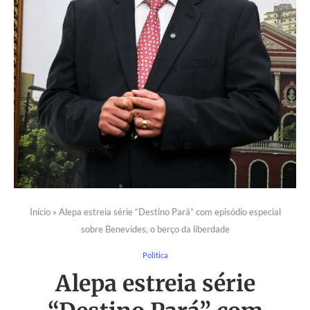
Início
»
Alepa estreia série “Destino Pará” com episódio especial
sobre Benevides, o berço da liberdade
Política
Alepa estreia série