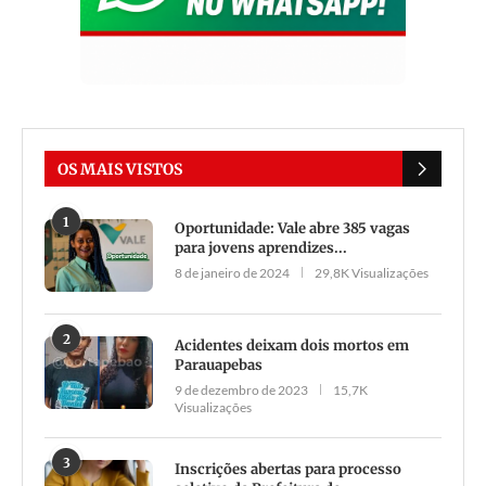
OS MAIS VISTOS
1
Oportunidade: Vale abre 385 vagas
para jovens aprendizes...
8 de janeiro de 2024
29,8K Visualizações
2
Acidentes deixam dois mortos em
Parauapebas
9 de dezembro de 2023
15,7K
Visualizações
3
Inscrições abertas para processo