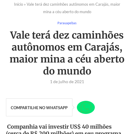
Início
»
Vale terá dez caminhões autônomos em Carajás, maior
mina a céu aberto do mundo
Parauapebas
Vale terá dez caminhões
autônomos em Carajás,
maior mina a céu aberto
do mundo
1 de julho de 2021
COMPARTILHE NO WHATSAPP
Companhia vai investir US$ 40 milhões
(cerca de R$ 200 milhões) em seu programa