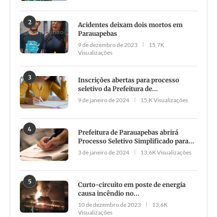
2
Acidentes deixam dois mortos em
Parauapebas
9 de dezembro de 2023
15,7K
Visualizações
3
Inscrições abertas para processo
seletivo da Prefeitura de...
9 de janeiro de 2024
15,K Visualizações
4
Prefeitura de Parauapebas abrirá
Processo Seletivo Simplificado para...
3 de janeiro de 2024
13,6K Visualizações
5
Curto-circuito em poste de energia
causa incêndio no...
10 de dezembro de 2023
13,6K
Visualizações