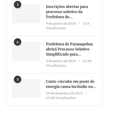
3
Inscrições abertas para
processo seletivo da
Prefeitura de...
9 de janeiro de 2024
15,K
Visualizações
4
Prefeitura de Parauapebas
abrirá Processo Seletivo
Simplificado para...
3 de janeiro de 2024
13,6K
Visualizações
5
Curto-circuito em poste de
energia causa incêndio no...
10 de dezembro de 2023
13,6K Visualizações