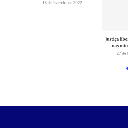
18 de fevereiro de 2022
inério em
Justiça lib
uramento
nas mina
27 de 
 2020