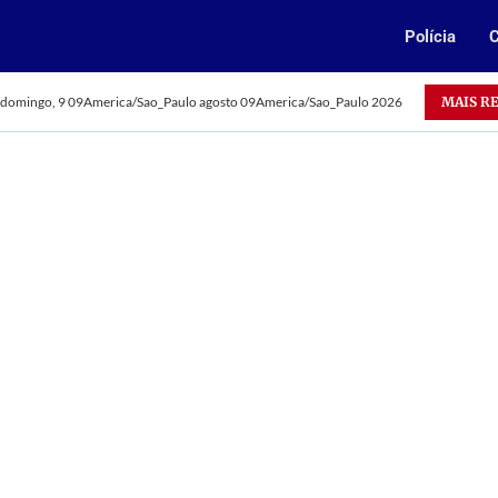
Polícia
C
Oportunidade: Vale abre 385 vagas para jovens aprendizes no
MAIS R
domingo, 9 09America/Sao_Paulo agosto 09America/Sao_Paulo 2026