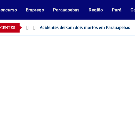
oncurso
Emprego
Parauapebas
Região
Pará
Ca
 Pará
Acidentes deixam dois mortos em Parauapebas
ECENTES