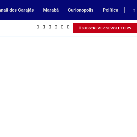
naã dos Carajás
Marabá
Curionopolis
Política
Inscrições abertas para processo selet
SUBSCREVER NEWSLETTERS