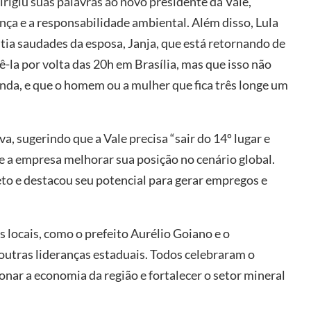
irigiu suas palavras ao novo presidente da Vale,
nça e a responsabilidade ambiental. Além disso, Lula
ia saudades da esposa, Janja, que está retornando de
ê-la por volta das 20h em Brasília, mas que isso não
nda, e que o homem ou a mulher que fica três longe um
, sugerindo que a Vale precisa “sair do 14º lugar e
de a empresa melhorar sua posição no cenário global.
jeto e destacou seu potencial para gerar empregos e
 locais, como o prefeito Aurélio Goiano e o
outras lideranças estaduais. Todos celebraram o
nar a economia da região e fortalecer o setor mineral