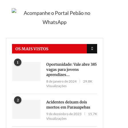
OS MAIS VISTOS
1
Oportunidade: Vale abre 385
vagas para jovens
aprendizes...
8 de janeiro de 2024
29,8K
Visualizações
2
Acidentes deixam dois
mortos em Parauapebas
9 de dezembro de 2023
15,7K
Visualizações