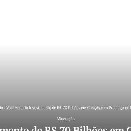
io
»
Vale Anuncia Investimento de R$ 70 Bilhões em Carajás com Presença de 
Mineração
imento de R$ 70 Bilhões em 