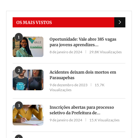
OS MAIS VISTOS
1
Oportunidade: Vale abre 385 vagas
para jovens aprendizes...
8 de janeiro de 2024
29,8K Visualizações
2
Acidentes deixam dois mortos em
Parauapebas
9 de dezembro de 2023
15,7K
Visualizações
3
Inscrições abertas para processo
seletivo da Prefeitura de...
9 de janeiro de 2024
15,K Visualizações