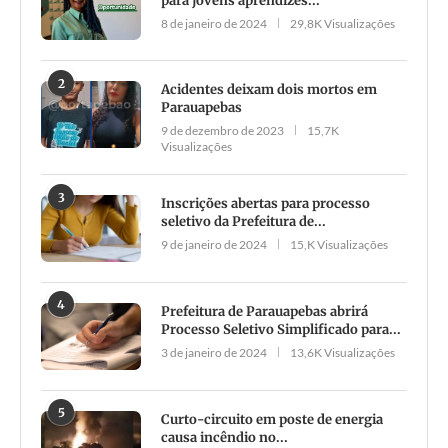
para jovens aprendizes...
8 de janeiro de 2024
29,8K Visualizações
2
Acidentes deixam dois mortos em
Parauapebas
9 de dezembro de 2023
15,7K
Visualizações
3
Inscrições abertas para processo
seletivo da Prefeitura de...
9 de janeiro de 2024
15,K Visualizações
4
Prefeitura de Parauapebas abrirá
Processo Seletivo Simplificado para...
3 de janeiro de 2024
13,6K Visualizações
5
Curto-circuito em poste de energia
causa incêndio no...