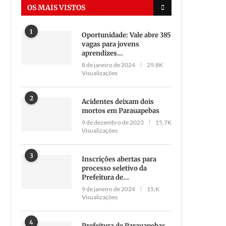
OS MAIS VISTOS
1
Oportunidade: Vale abre 385
vagas para jovens
aprendizes...
8 de janeiro de 2024
29,8K
Visualizações
2
Acidentes deixam dois
mortos em Parauapebas
9 de dezembro de 2023
15,7K
Visualizações
3
Inscrições abertas para
processo seletivo da
Prefeitura de...
9 de janeiro de 2024
15,K
Visualizações
4
Prefeitura de Parauapebas