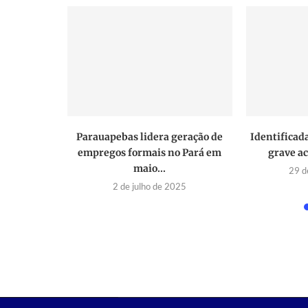
 pasta base
Parauapebas lidera geração de
Identificada
...
empregos formais no Pará em
grave a
maio...
021
29 d
2 de julho de 2025