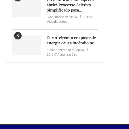
abrirá Processo Seletivo
Simplificado para...
3 de janeiro de 2024
13,6K
Visualizações
5
Curto-circuito em poste de
energia causa incêndio no...
10 de dezembro de 2023
13,6K Visualizações
Prefeitura solicita início de
Três indivíduos são conduzi
rocesso licitatório para serviço
delegacia por violência domé
de transporte...
em...
11 de agosto de 2022
26 de janeiro de 2026