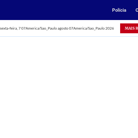
Polícia
C
Oportunidade: Vale abre 385 vagas para jovens aprendizes n
MAIS 
sexta-feira, 7 07America/Sao_Paulo agosto 07America/Sao_Paulo 2026