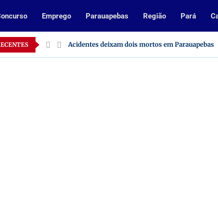
oncurso
Emprego
Parauapebas
Região
Pará
Ca
o Pará
Acidentes deixam dois mortos em Parauapebas
RECENTES