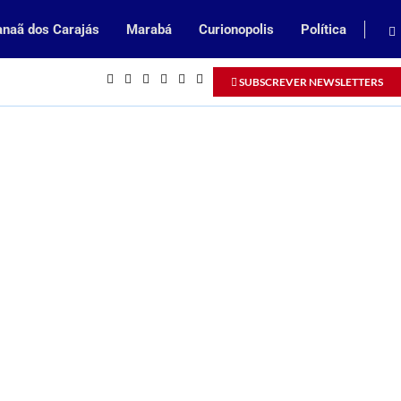
naã dos Carajás
Marabá
Curionopolis
Política
Inscrições abertas para processo sel
SUBSCREVER NEWSLETTERS