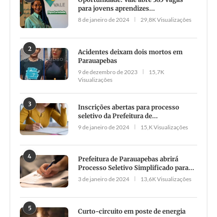
para jovens aprendizes...
8 de janeiro de 2024
29,8K Visualizações
2
Acidentes deixam dois mortos em
Parauapebas
9 de dezembro de 2023
15,7K
Visualizações
3
Inscrições abertas para processo
seletivo da Prefeitura de...
9 de janeiro de 2024
15,K Visualizações
4
Prefeitura de Parauapebas abrirá
Processo Seletivo Simplificado para...
3 de janeiro de 2024
13,6K Visualizações
5
Curto-circuito em poste de energia