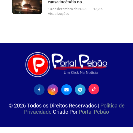
causa incêndio no...
10 de dezembro de 2023
13,6K
Visualizações
©
2026
Todos os Direitos Reservados |
Política de
Privacidade
Criado Por
Portal Pebão