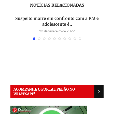
NOTÍCIAS RELACIONADAS
Suspeito morre em confronto com a PM e
S
adolescente é...
23 de fevereiro de 2022
s
ACOMPANHE O PORTAL PEBÃO NO
WHATSAPP!