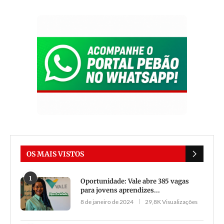
OS MAIS VISTOS
1
Oportunidade: Vale abre 385 vagas
para jovens aprendizes...
8 de janeiro de 2024
29,8K Visualizações