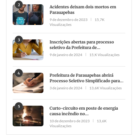
2
Acidentes deixam dois mortos em
Parauapebas
9 de dezembro de 2023
15,7K
Visualizações
3
Inscrições abertas para processo
seletivo da Prefeitura de...
9 de janeiro de 2024
15,K Visualizações
4
Prefeitura de Parauapebas abrirá
Processo Seletivo Simplificado para...
3 de janeiro de 2024
13,6K Visualizações
5
Curto-circuito em poste de energia
causa incêndio no...
10 de dezembro de 2023
13,6K
Visualizações