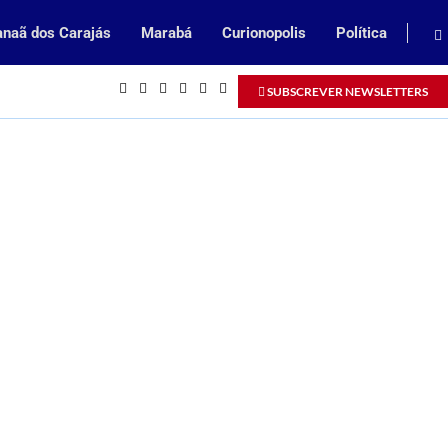
naã dos Carajás
Marabá
Curionopolis
Política
Inscrições abertas para processo sel
SUBSCREVER NEWSLETTERS