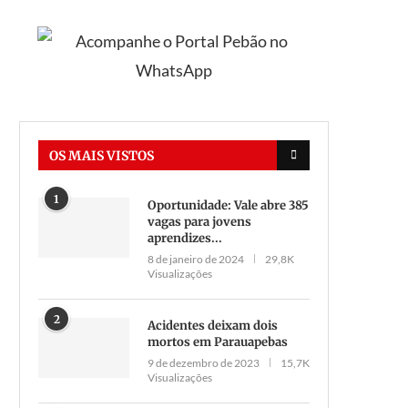
OS MAIS VISTOS
1
Oportunidade: Vale abre 385
vagas para jovens
aprendizes...
8 de janeiro de 2024
29,8K
Visualizações
2
Acidentes deixam dois
mortos em Parauapebas
9 de dezembro de 2023
15,7K
Visualizações