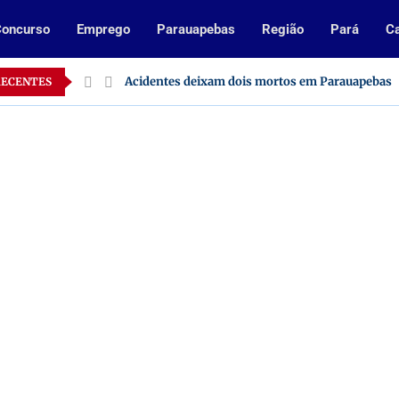
oncurso
Emprego
Parauapebas
Região
Pará
Ca
o Pará
Acidentes deixam dois mortos em Parauapebas
RECENTES