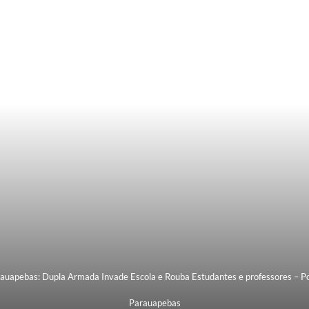
auapebas: Dupla Armada Invade Escola e Rouba Estudantes e professores – P
Parauapebas