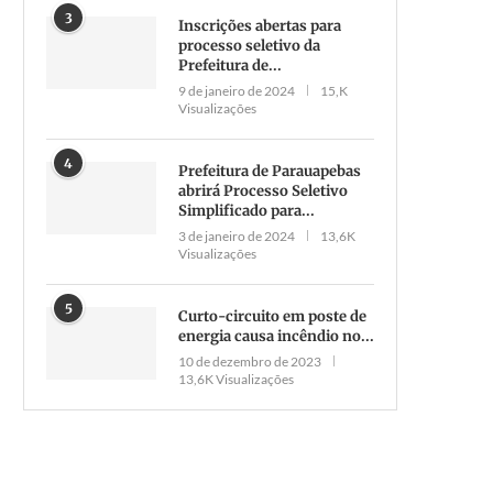
3
Inscrições abertas para
processo seletivo da
Prefeitura de...
9 de janeiro de 2024
15,K
Visualizações
4
Prefeitura de Parauapebas
abrirá Processo Seletivo
Simplificado para...
3 de janeiro de 2024
13,6K
Visualizações
5
Curto-circuito em poste de
energia causa incêndio no...
10 de dezembro de 2023
13,6K Visualizações