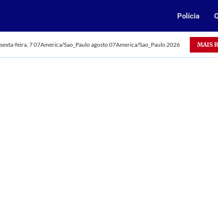
Polícia
C
Oportunidade: Vale abre 385 vagas para jovens aprendizes n
MAIS 
sexta-feira, 7 07America/Sao_Paulo agosto 07America/Sao_Paulo 2026