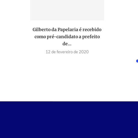
e emprego
Gilberto da Papelaria é recebido
s, em
como pré-candidato a prefeito
.
de...
2022
12 de fevereiro de 2020