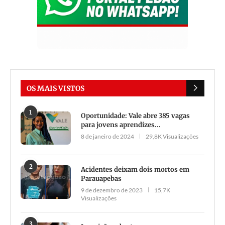
OS MAIS VISTOS
1
Oportunidade: Vale abre 385 vagas
para jovens aprendizes...
8 de janeiro de 2024
29,8K Visualizações
2
Acidentes deixam dois mortos em
Parauapebas
9 de dezembro de 2023
15,7K
Visualizações
3