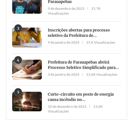
Parauapebas
9 de dezembro de 2023
15,7K
Visualizações
3
Inscrições abertas para processo
seletivo da Prefeitura de...
9 de janeiro de 2024
15,K Visualizações
4
Prefeitura de Parauapebas abrirá
Processo Seletivo Simplificado para...
3 de janeiro de 2024
13,6K Visualizações
5
Curto-circuito em poste de energia
causa incêndio no...
10 de dezembro de 2023
13,6K
Visualizações