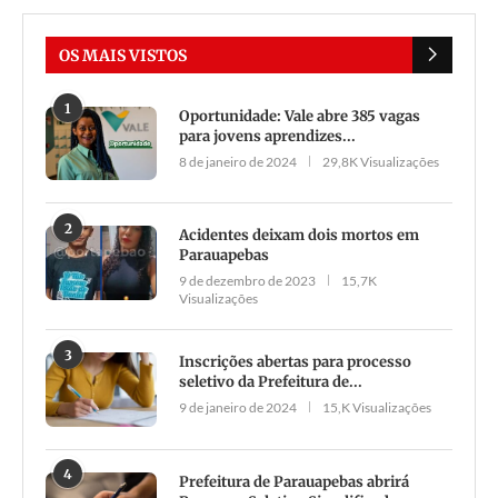
OS MAIS VISTOS
1
Oportunidade: Vale abre 385 vagas
para jovens aprendizes...
8 de janeiro de 2024
29,8K Visualizações
2
Acidentes deixam dois mortos em
Parauapebas
9 de dezembro de 2023
15,7K
Visualizações
3
Inscrições abertas para processo
seletivo da Prefeitura de...
9 de janeiro de 2024
15,K Visualizações
4
Prefeitura de Parauapebas abrirá