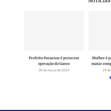
NOTÍCIA
ia Civil
Prefeito Paraense é preso em
Mulher é p
rtaro para
operação do Gaeco
matar comp
30 de março de 2024
29 de
2019