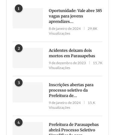
1
Oportunidade: Vale abre 385
vagas para jovens
aprendizes...
8 de janeiro de 2024
29,8K
Visualizações
2
Acidentes deixam dois
mortos em Parauapebas
9 de dezembro de 2023
15,7K
Visualizações
3
Inscrições abertas para
processo seletivo da
Prefeitura de...
9 de janeiro de 2024
15,K
Visualizações
4
Prefeitura de Parauapebas
abrirá Processo Seletivo