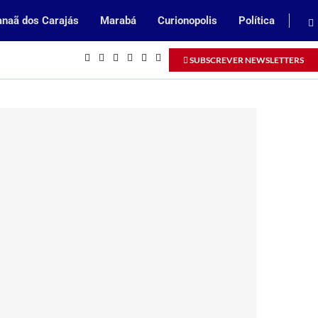
naã dos Carajás
Marabá
Curionopolis
Política
Inscrições abertas para processo se
SUBSCREVER NEWSLETTERS