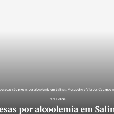
pessoas são presas por alcoolemia em Salinas, Mosqueiro e Vila dos Cabanos 
Pará Polícia
esas por alcoolemia em Salin