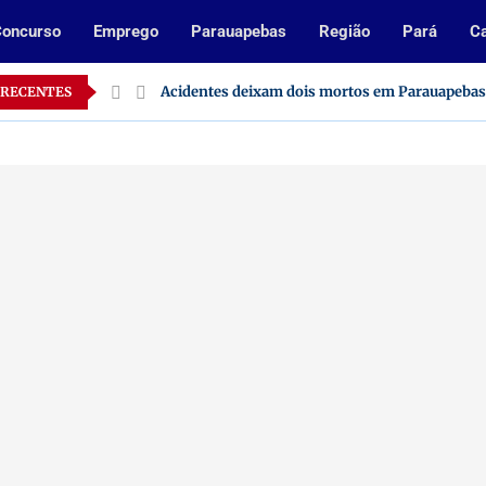
oncurso
Emprego
Parauapebas
Região
Pará
Ca
 no Pará
Acidentes deixam dois mortos em Parauapebas
 RECENTES