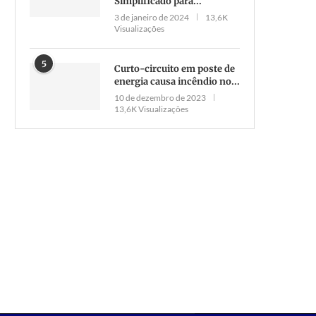
Simplificado para...
3 de janeiro de 2024
13,6K
Visualizações
Feminicidio:Mulher rejeit
assédio, chamou homem 
5
Curto-circuito em poste de
fedorento e foi morta...
energia causa incêndio no...
28 de outubro de 2021
10 de dezembro de 2023
13,6K Visualizações
Polícia Federal apreende avião
com quase meia tonelada de
maconha...
20 de novembro de 2020