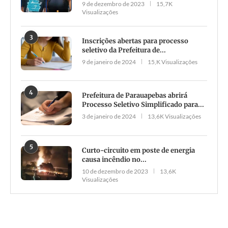
9 de dezembro de 2023
15,7K
Visualizações
3
Inscrições abertas para processo
seletivo da Prefeitura de...
9 de janeiro de 2024
15,K Visualizações
4
Prefeitura de Parauapebas abrirá
Processo Seletivo Simplificado para...
3 de janeiro de 2024
13,6K Visualizações
5
Curto-circuito em poste de energia
causa incêndio no...
10 de dezembro de 2023
13,6K
Visualizações