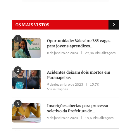
OS MAIS VISTOS
1
Oportunidade: Vale abre 385 vagas
para jovens aprendizes...
8 de janeiro de 2024
29,8K Visualizações
2
Acidentes deixam dois mortos em
Parauapebas
9 de dezembro de 2023
15,7K
Visualizações
3
Inscrições abertas para processo
seletivo da Prefeitura de...
9 de janeiro de 2024
15,K Visualizações