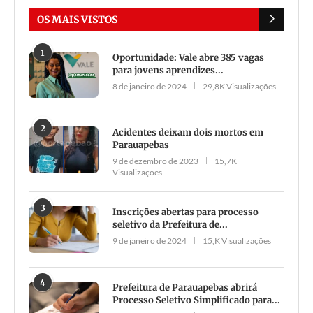
OS MAIS VISTOS
1
Oportunidade: Vale abre 385 vagas
para jovens aprendizes...
8 de janeiro de 2024
29,8K Visualizações
2
Acidentes deixam dois mortos em
Parauapebas
9 de dezembro de 2023
15,7K
Visualizações
3
Inscrições abertas para processo
seletivo da Prefeitura de...
9 de janeiro de 2024
15,K Visualizações
4
Prefeitura de Parauapebas abrirá
Processo Seletivo Simplificado para...