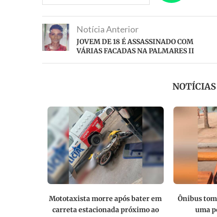
Notícia Anterior
JOVEM DE 18 É ASSASSINADO COM
VÁRIAS FACADAS NA PALMARES II
NOTÍCIA
esapareceu
Mototaxista morre após bater em
Ônibus tom
encontrado
carreta estacionada próximo ao
uma pe