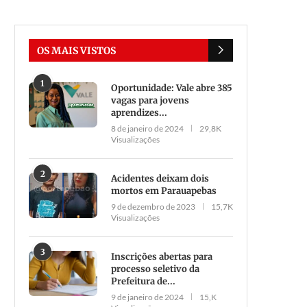
OS MAIS VISTOS
1
Oportunidade: Vale abre 385
vagas para jovens
aprendizes...
8 de janeiro de 2024
29,8K
Visualizações
2
Acidentes deixam dois
mortos em Parauapebas
9 de dezembro de 2023
15,7K
Visualizações
3
Inscrições abertas para
processo seletivo da
Prefeitura de...
9 de janeiro de 2024
15,K