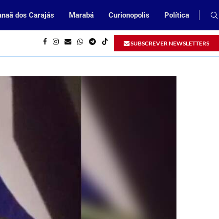
naã dos Carajás
Marabá
Curionopolis
Política
Prefeitura de Parauapebas abrirá Proce
SUBSCREVER NEWSLETTERS
eitura de Parauapebas