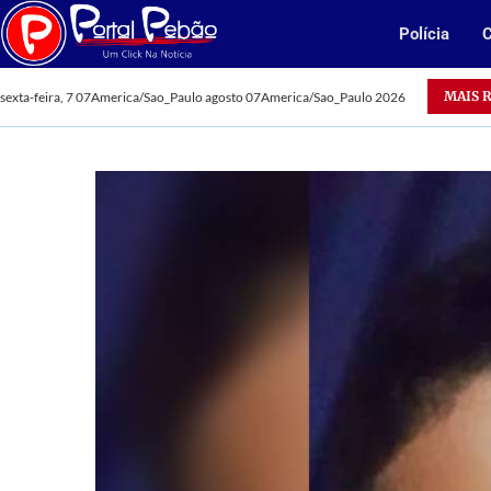
Polícia
C
MAIS 
sexta-feira, 7 07America/Sao_Paulo agosto 07America/Sao_Paulo 2026