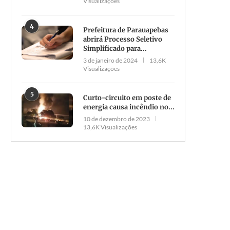
Visualizações
4
Prefeitura de Parauapebas
abrirá Processo Seletivo
Simplificado para...
3 de janeiro de 2024
13,6K
Visualizações
5
Curto-circuito em poste de
energia causa incêndio no...
10 de dezembro de 2023
13,6K Visualizações
Aprovado projeto que corrige
Operação Sétimo Selo II: Pol
uantitativo de vagas de agentes
Civil prende suspeitos d