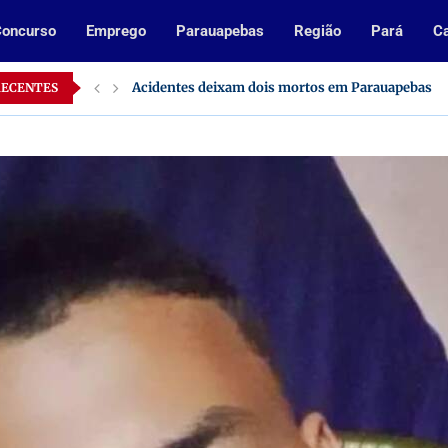
oncurso
Emprego
Parauapebas
Região
Pará
Ca
Acidentes deixam dois mortos em Parauapebas
RECENTES
Inscrições abertas para processo seletivo da Pref