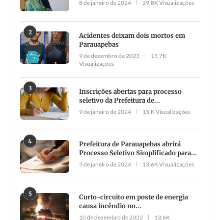
8 de janeiro de 2024
29,8K Visualizações
2
Acidentes deixam dois mortos em
Parauapebas
9 de dezembro de 2023
15,7K
Visualizações
3
Inscrições abertas para processo
seletivo da Prefeitura de...
9 de janeiro de 2024
15,K Visualizações
4
Prefeitura de Parauapebas abrirá
Processo Seletivo Simplificado para...
3 de janeiro de 2024
13,6K Visualizações
5
Curto-circuito em poste de energia
causa incêndio no...
10 de dezembro de 2023
13,6K