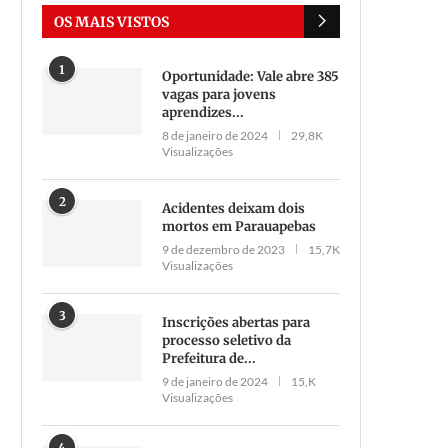
OS MAIS VISTOS
1
Oportunidade: Vale abre 385
vagas para jovens
aprendizes...
8 de janeiro de 2024
29,8K
Visualizações
2
Acidentes deixam dois
mortos em Parauapebas
9 de dezembro de 2023
15,7K
Visualizações
3
Inscrições abertas para
processo seletivo da
Prefeitura de...
9 de janeiro de 2024
15,K
Visualizações
4