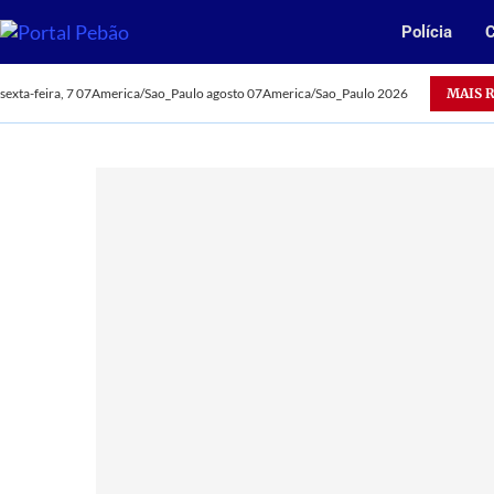
Polícia
C
Acidentes deixam dois mortos em Parauapebas
MAIS 
sexta-feira, 7 07America/Sao_Paulo agosto 07America/Sao_Paulo 2026