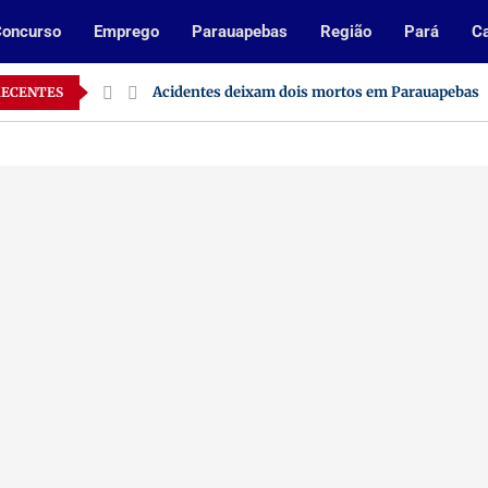
oncurso
Emprego
Parauapebas
Região
Pará
Ca
Inscrições abertas para processo seletivo da Pre
RECENTES