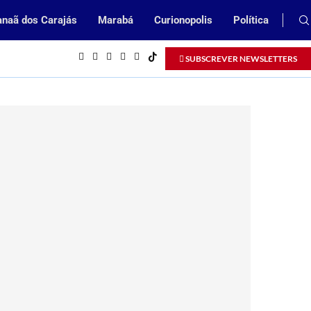
naã dos Carajás
Marabá
Curionopolis
Política
feitura de Parauapebas
Prefeitura de Parauapebas abrirá Pro
SUBSCREVER NEWSLETTERS