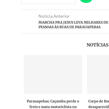
Notícia Anterior
MARCHA PRA JESUS LEVA MILHARES DE
PESSOAS ÀS RUAS DE PARAUAPEBAS
NOTÍCIA
tituto
Parauapebas: Caçamba perde o
Corpo de Bo
rece vagas
freio e mata motociclista no
desaparecid