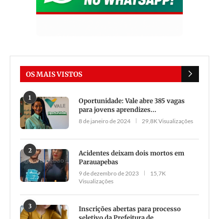
OS MAIS VISTOS
1
Oportunidade: Vale abre 385 vagas
para jovens aprendizes...
8 de janeiro de 2024
29,8K Visualizações
2
Acidentes deixam dois mortos em
Parauapebas
9 de dezembro de 2023
15,7K
Visualizações
3
Inscrições abertas para processo
seletivo da Prefeitura de...