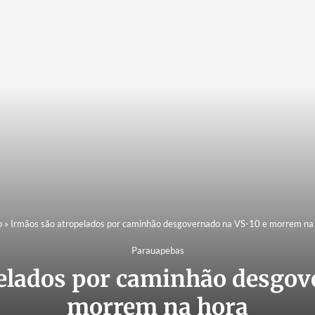
o
»
Irmãos são atropelados por caminhão desgovernado na VS-10 e morrem na
Parauapebas
elados por caminhão desgov
morrem na hora