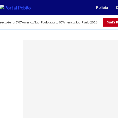
Polícia
C
Oportunidade: Vale abre 385 vagas para jovens aprendizes n
MAIS 
sexta-feira, 7 07America/Sao_Paulo agosto 07America/Sao_Paulo 2026