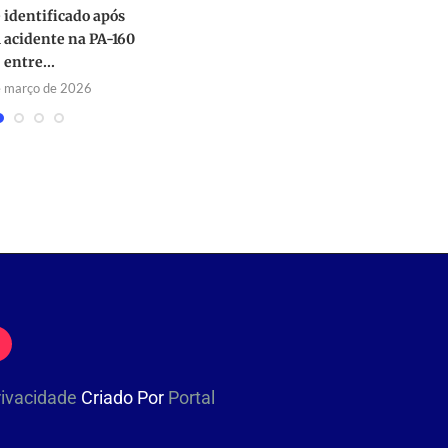
identificado após
T
acidente na PA-160
cr
entre...
e março de 2026
Privacidade
Criado Por
Portal