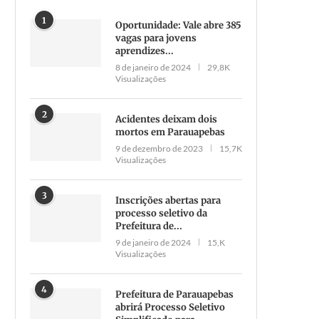
1
Oportunidade: Vale abre 385
vagas para jovens
aprendizes...
8 de janeiro de 2024
29,8K
Visualizações
2
Acidentes deixam dois
mortos em Parauapebas
9 de dezembro de 2023
15,7K
Visualizações
3
Inscrições abertas para
processo seletivo da
Prefeitura de...
9 de janeiro de 2024
15,K
Visualizações
4
Prefeitura de Parauapebas
abrirá Processo Seletivo