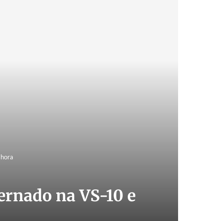
 hora
ernado na VS-10 e