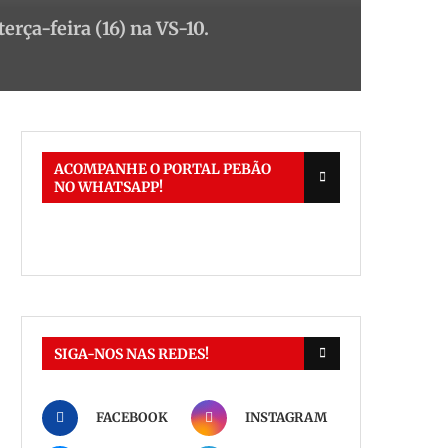
rça-feira (16) na VS-10.
ACOMPANHE O PORTAL PEBÃO
NO WHATSAPP!
SIGA-NOS NAS REDES!
FACEBOOK
INSTAGRAM