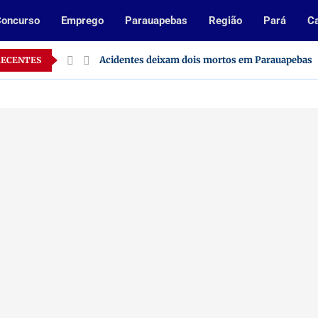
oncurso
Emprego
Parauapebas
Região
Pará
Ca
o Pará
Acidentes deixam dois mortos em Parauapebas
RECENTES