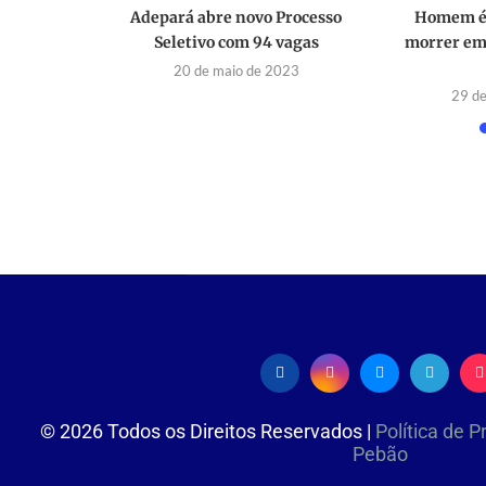
é morto a
Adepará abre novo Processo
Homem é 
de Jardim
Seletivo com 94 vagas
morrer em 
2021
20 de maio de 2023
29 d
©
2026
Todos os Direitos Reservados |
Política de 
Pebão