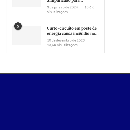
Simplificado para...
ragédia no bairro Caetanópolis:
Eletricista morre eletrocuta
3 de janeiro de 2024
13,6K
iança é encontrada gravemente
zona rural de Parauapeba
Visualizações
ferida e...
17 de janeiro de 2024
10 de junho de 2026
5
Curto-circuito em poste de
energia causa incêndio no...
10 de dezembro de 2023
13,6K Visualizações