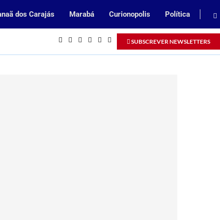
naã dos Carajás
Marabá
Curionopolis
Política
Inscrições abertas para processo sel
SUBSCREVER NEWSLETTERS