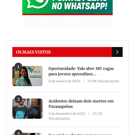
OS MAIS VISTOS
1
Oportunidade: Vale abre 385 vagas
para jovens aprendizes...
8 de janeiro de 2024
29,8K Visualizações
2
Acidentes deixam dois mortos em
Parauapebas
9 de dezembro de 2023
15,7K
Visualizações
3