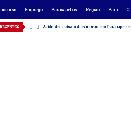
oncurso
Emprego
Parauapebas
Região
Pará
Ca
 no Pará
Acidentes deixam dois mortos em Parauapebas
 RECENTES