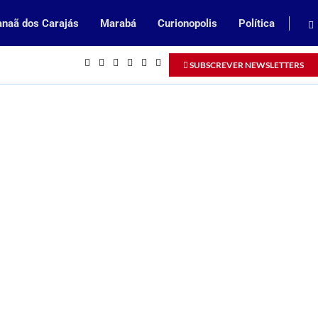
naã dos Carajás
Marabá
Curionopolis
Política
Inscrições abertas para processo se
SUBSCREVER NEWSLETTERS