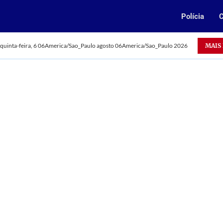
Polícia
C
Oportunidade: Vale abre 385 vagas para jovens aprendizes
MAIS
quinta-feira, 6 06America/Sao_Paulo agosto 06America/Sao_Paulo 2026