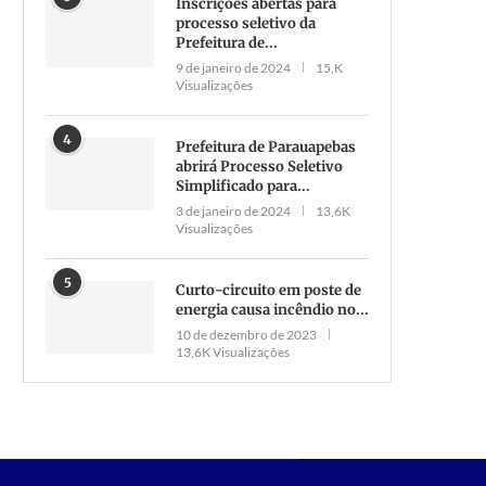
Inscrições abertas para
processo seletivo da
Sindicância é instaurada para
Polícia investiga morte de 
Prefeitura de...
apurar troca de bebê sepultado
desaparecido em Parauape
9 de janeiro de 2024
15,K
por...
9 de maio de 2025
Visualizações
7 de junho de 2023
4
Prefeitura de Parauapebas
abrirá Processo Seletivo
Simplificado para...
3 de janeiro de 2024
13,6K
Visualizações
5
Curto-circuito em poste de
energia causa incêndio no...
10 de dezembro de 2023
13,6K Visualizações