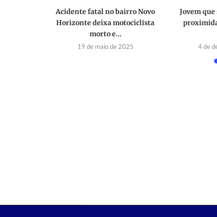
morre após
Acidente fatal no bairro Novo
Jovem que 
viar de...
Horizonte deixa motociclista
proximida
morto e...
2026
19 de maio de 2025
4 de 