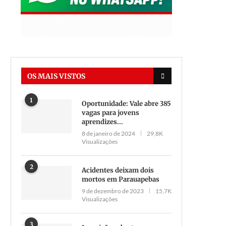
OS MAIS VISTOS
1
Oportunidade: Vale abre 385
vagas para jovens
aprendizes...
8 de janeiro de 2024
29,8K
Visualizações
2
Acidentes deixam dois
mortos em Parauapebas
9 de dezembro de 2023
15,7K
Visualizações
3